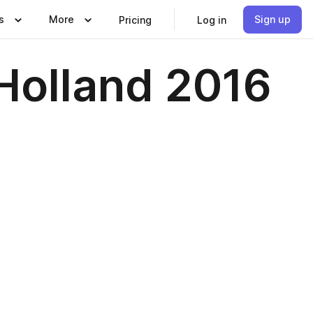
s
More
Sign up
Pricing
Log in
Holland 2016