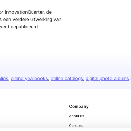
r InnovationQuarter, de
is een verdere uitwerking van
werd gepubliceerd.
olios
online yearbooks
online catalogs
digital photo albums
Company
About us
Careers