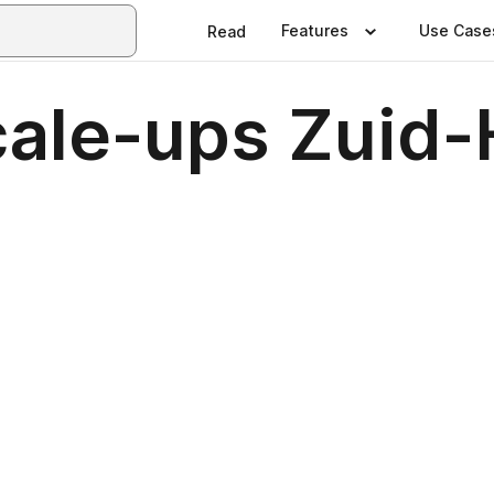
Features
Use Case
Read
ale-ups Zuid-