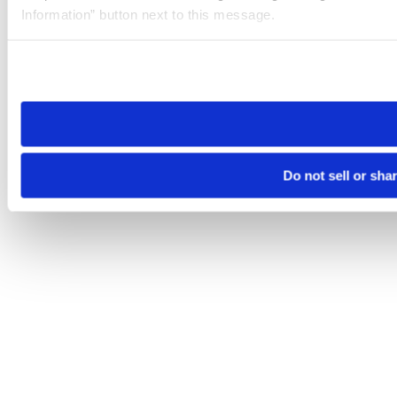
Information” button next to this message.
Please note that your opt-out preference is stored at the br
site you visit. If you access our sites from a different device
need to be set again.
Do not sell or sha