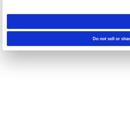
site you visit. If you access our sites from a different device
need to be set again.
Do not sell or sha