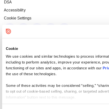
DSA
Accessibility
Cookie Settings
Cookie
We use cookies and similar technologies to process informat
including to perform analytics, improve your experience, prov
functioning of our sites and apps, in accordance with our
Pri
the use of these technologies.
Some of these activities may be considered “selling,” “sharin
to opt out of cookie-based selling, sharing, or targeted adver
Information” button next to this message.
Please note that your opt-out preference is stored at the br