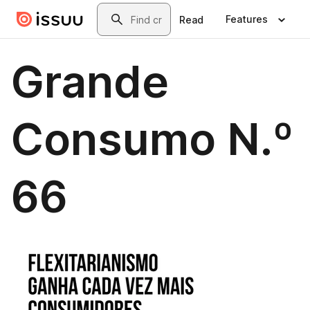
Skip to main content
Search
Features
Read
Grande
Consumo N.º
66