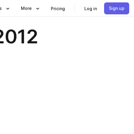
s
More
Sign up
Pricing
Log in
2012