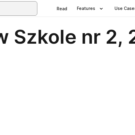
Features
Use Case
Read
 Szkole nr 2, 