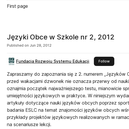
First page
Języki Obce w Szkole nr 2, 2012
Published on
Jun 28, 2012
Fundacja Rozwoju Systemu Edukacji
this publis
Follow
Zapraszamy do zapoznania się z 2. numerem „Języków Obcych w Szkole”. Ostatni
przed wakacjami dzwonek nie oznacza przerwy od nauki 
oznajmia początek najważniejszego testu, mianowicie s
umiejętności językowych w praktyce. W niniejszym wyd
artykuły dotyczące nauki języków obcych poprzez sport
badania ESLC na temat znajomości języków obcych wśró
przykłady projektów językowych realizowanych w rama
na scenariusze lekcji.