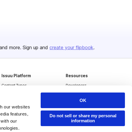
and more. Sign up and
create your flipbook
.
Issuu Platform
Resources
Content Types
Developers
Features
Publisher Directory
OK
Flipbook
Redeem Code
th our websites
edia features,
Industries
Do not sell or share my personal
information
 with our
hnologies.