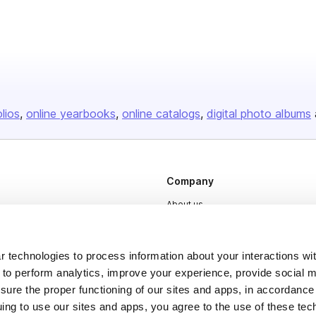
olios
online yearbooks
online catalogs
digital photo albums
Company
About us
Careers
Plans & Pricing
 technologies to process information about your interactions wi
 to perform analytics, improve your experience, provide social m
Press
nsure the proper functioning of our sites and apps, in accordance
Contact
uing to use our sites and apps, you agree to the use of these tec