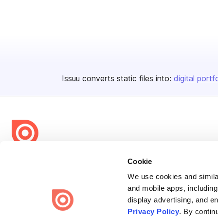
Issuu converts static files into:
digital portf
Bending Spoons US Inc.
Cookie
Create once,
share everywhere.
We use cookies and similar
and mobile apps, including
Issuu turns PDFs and other files into interactive flipbooks and
display advertising, and e
engaging content for every channel.
Privacy Policy
. By contin