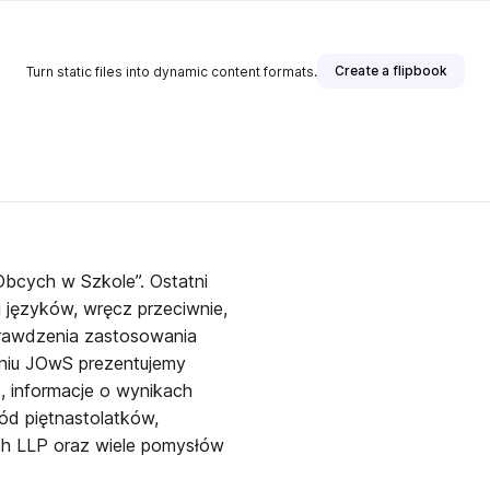
Create a flipbook
Turn static files into dynamic content formats.
her
języków, wręcz przeciwnie,
prawdzenia zastosowania
aniu JOwS prezentujemy
, informacje o wynikach
d piętnastolatków,
ch LLP oraz wiele pomysłów