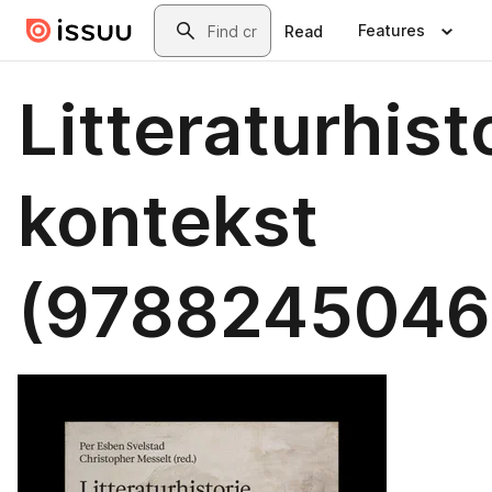
Skip to main content
Search
Features
Read
Litteraturhisto
kontekst
(9788245046