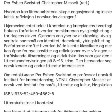
Per Esben Svelstad Christopher Messelt (red.)
Hvordan kan litteraturhistorie skape engasjement og inspire
kritisk refleksjon i norskundervisningen?
i kjerneelementet tekst i kontekst og læreplanens tverrfagl
bokens forfattere hvordan norsklæreren nysgjerrighet og 
for dagens elever. Gjennom analyser av et rikholdig utvalg
sentrale spørsmål om identitet, demokrati, ytringsfrihet og
Forfatterne drøfter hvordan både kjente klassikere og mer
kan åpne for nye innsikter og refleksjoner over vår egen 
forfriskende tilnærminger og didaktiske tips som gjør den s
litteraturundervisningen på 8.–13. trinn. Den henvender seg 
norsk­ lærere og andre litteratur interesserte.
Om redaktørene Per Esben Svelstad er professor i norskd
Institutt for lærerutdanning, NTNU. Christopher Messelt er
norsk ved Institutt for språk, litteratur og kultur, Høgskolen
ISBN 978-82-450-4662-5
Litteraturhistorie i kontekst
kan bidra til at litterære verk fra tidligere tider vekker