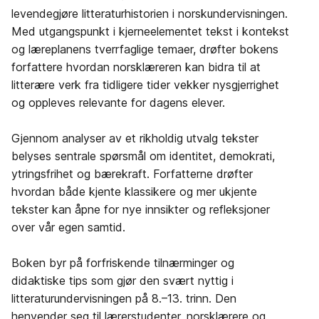
levendegjøre litteraturhistorien i norskundervisningen.
Med utgangspunkt i kjerneelementet tekst i kontekst
og læreplanens tverrfaglige temaer, drøfter bokens
forfattere hvordan norsklæreren kan bidra til at
litterære verk fra tidligere tider vekker nysgjerrighet
og oppleves relevante for dagens elever.
Gjennom analyser av et rikholdig utvalg tekster
belyses sentrale spørsmål om identitet, demokrati,
ytringsfrihet og bærekraft. Forfatterne drøfter
hvordan både kjente klassikere og mer ukjente
tekster kan åpne for nye innsikter og refleksjoner
over vår egen samtid.
Boken byr på forfriskende tilnærminger og
didaktiske tips som gjør den svært nyttig i
litteraturundervisningen på 8.–13. trinn. Den
henvender seg til lærerstudenter, norsklærere og