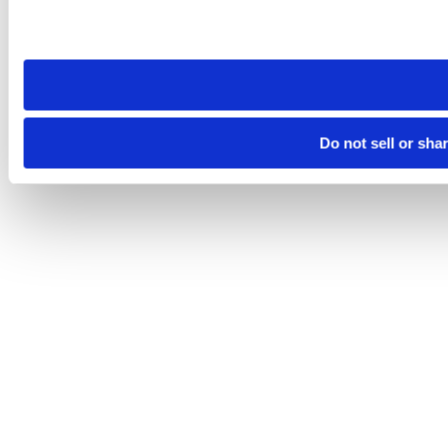
Please note that your opt-out preference is stored at the br
site you visit. If you access our sites from a different device
need to be set again.
Do not sell or sha