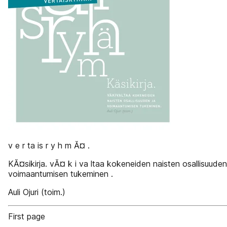
v e r ta is r y h m Ă¤ .
KĂ¤sikirja. vĂ¤ k i va ltaa kokeneiden naisten osallisuuden
voimaantumisen tukeminen .
Auli Ojuri (toim.)
First page