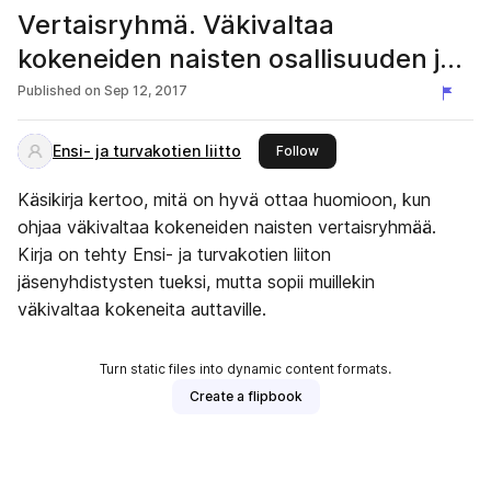
Vertaisryhmä. Väkivaltaa
kokeneiden naisten osallisuuden ja
voimaantumisen tukeminen
Published on
Sep 12, 2017
Ensi- ja turvakotien liitto
this publisher
Follow
Käsikirja kertoo, mitä on hyvä ottaa huomioon, kun
ohjaa väkivaltaa kokeneiden naisten vertaisryhmää.
Kirja on tehty Ensi- ja turvakotien liiton
jäsenyhdistysten tueksi, mutta sopii muillekin
väkivaltaa kokeneita auttaville.
Turn static files into dynamic content formats.
Create a flipbook