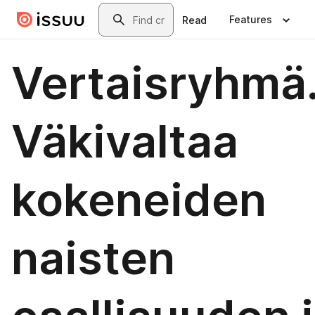
Skip to main content
Search
Features
Read
Vertaisryhmä
Väkivaltaa
kokeneiden
naisten