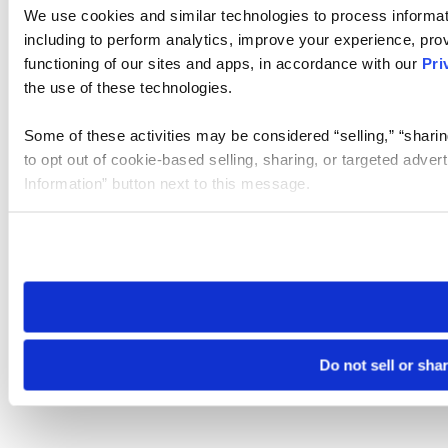
We use cookies and similar technologies to process informat
including to perform analytics, improve your experience, prov
functioning of our sites and apps, in accordance with our
Pri
the use of these technologies.
Some of these activities may be considered “selling,” “sharin
to opt out of cookie-based selling, sharing, or targeted adver
Information” button next to this message.
Please note that your opt-out preference is stored at the br
site you visit. If you access our sites from a different device
need to be set again.
Do not sell or sha