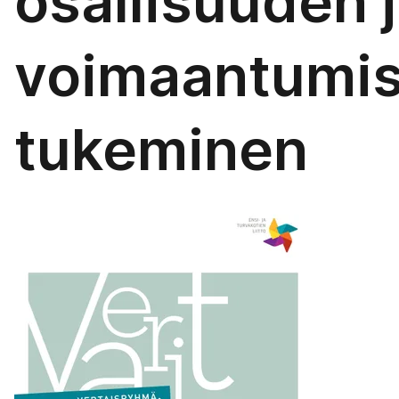
osallisuuden 
voimaantumi
tukeminen