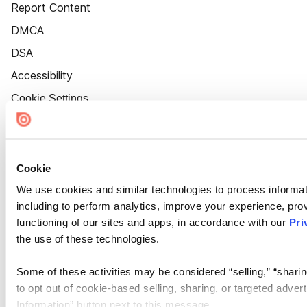
Report Content
DMCA
DSA
Accessibility
Cookie Settings
Cookie
We use cookies and similar technologies to process informat
including to perform analytics, improve your experience, prov
functioning of our sites and apps, in accordance with our
Pri
the use of these technologies.
Some of these activities may be considered “selling,” “sharin
to opt out of cookie-based selling, sharing, or targeted adver
Information” button next to this message.