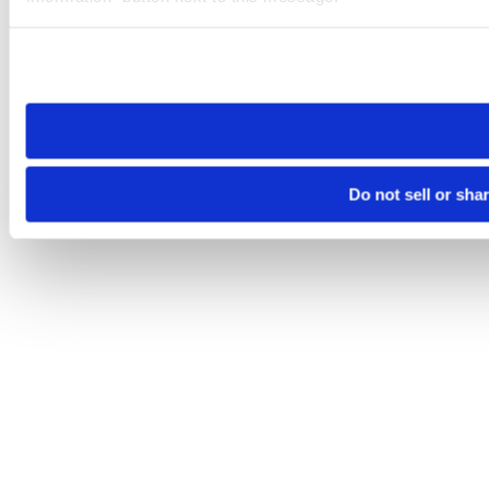
Please note that your opt-out preference is stored at the br
site you visit. If you access our sites from a different device
need to be set again.
Do not sell or sha