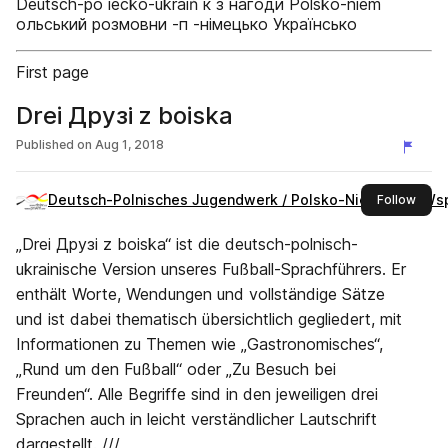
Deutsch-po iecko-ukraiń к з нагоди Polsko-niem
ольський розмовни -п -німецько Українсько
First page
Drei Друзі z boiska
Published on
Aug 1, 2018
Deutsch-Polnisches Jugendwerk / Polsko-Niemiecka Wsp
this 
Follow
„Drei Друзі z boiska“ ist die deutsch-polnisch-
ukrainische Version unseres Fußball-Sprachführers. Er
enthält Worte, Wendungen und vollständige Sätze
und ist dabei thematisch übersichtlich gegliedert, mit
Informationen zu Themen wie „Gastronomisches“,
„Rund um den Fußball“ oder „Zu Besuch bei
Freunden“. Alle Begriffe sind in den jeweiligen drei
Sprachen auch in leicht verständlicher Lautschrift
dargestellt. ///