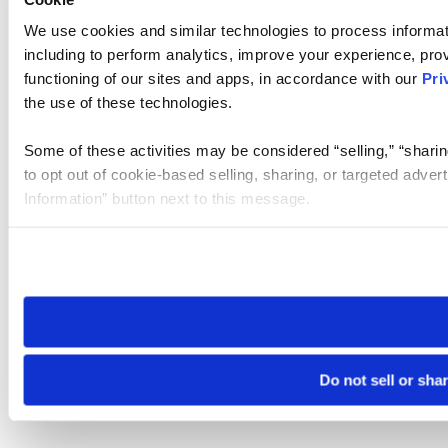
We use cookies and similar technologies to process informat
including to perform analytics, improve your experience, prov
functioning of our sites and apps, in accordance with our
Pri
the use of these technologies.
Some of these activities may be considered “selling,” “sharin
to opt out of cookie-based selling, sharing, or targeted adver
Information” button next to this message.
Please note that your opt-out preference is stored at the br
site you visit. If you access our sites from a different device
need to be set again.
Do not sell or sha