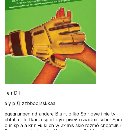
i e r D і
з у р Д zzbbooiisskkaa
egegnungen nd andere B u rt o lko Sp r owe i nie ty
chführer fü tkania sport зустрічей і взагалі ischer Spra
o in sp a a kr n -u ki ch w их lnis skie rozmó спортивн