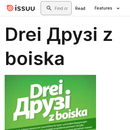
Skip to main content
Search
Features
Read
Drei Друзі z
boiska