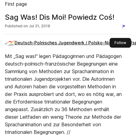
First page
Sag Was! Dis Moi! Powiedz Coś!
Published on
Jul 31, 2018
Deutsch-Polnisches Jugendwerk / Polsko-Niemiecka Wsp
this 
Follow
Mit „Sag was!“ legen Pädagoginnen und Pädagogen
deutsch-polnisch-französischer Begegnungen eine
Sammlung von Methoden zur Sprachanimation in
trinationalen Jugendprojekten vor. Die Autorinnen
und Autoren haben die vorgestellten Methoden in
der Praxis ausprobiert und dort, wo es nötig war, an
die Erfordernisse trinationaler Begegnungen
angepasst. Zusätzlich zu 36 Methoden enthält
dieser Leitfaden ein wenig Theorie zur Methode der
Sprachanimation und zur Besonderheit von
trinationalen Begegnungen. //