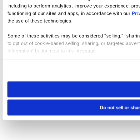
including to perform analytics, improve your experience, prov
functioning of our sites and apps, in accordance with our
Pri
the use of these technologies.
Some of these activities may be considered “selling,” “sharin
to opt out of cookie-based selling, sharing, or targeted adver
Information” button next to this message.
Please note that your opt-out preference is stored at the br
site you visit. If you access our sites from a different device
need to be set again.
Do not sell or sha