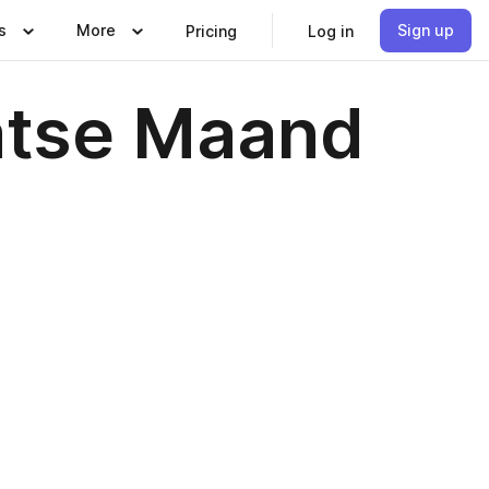
s
More
Sign up
Pricing
Log in
atse Maand