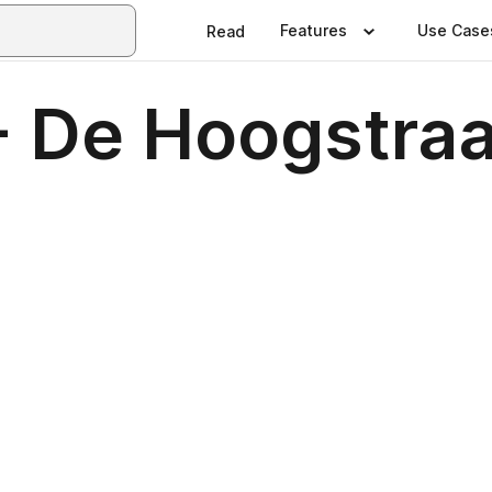
Features
Use Case
Read
 - De Hoogstra