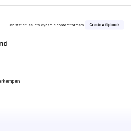
Create a flipbook
Turn static files into dynamic content formats.
and
derkempen