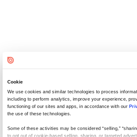
Cookie
We use cookies and similar technologies to process informat
including to perform analytics, improve your experience, prov
functioning of our sites and apps, in accordance with our
Pri
the use of these technologies.
Some of these activities may be considered “selling,” “sharin
to opt out of cookie-based selling, sharing, or targeted adver