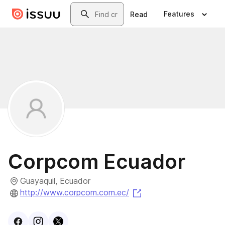
Skip to main content
Search
Features
Read
Corpcom Ecuador
Guayaquil, Ecuador
(opens in a new tab)
http://www.corpcom.com.ec/
Visit
Facebook
Visit
Instagram
Visit
profile
X
profile
profile