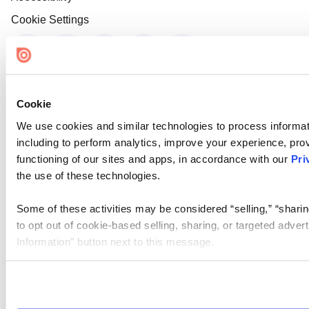
Cookie Settings
Cookie
We use cookies and similar technologies to process informat
including to perform analytics, improve your experience, prov
functioning of our sites and apps, in accordance with our
Pri
the use of these technologies.
Some of these activities may be considered “selling,” “sharin
to opt out of cookie-based selling, sharing, or targeted adver
Information” button next to this message.
Please note that your opt-out preference is stored at the br
site you visit. If you access our sites from a different device
need to be set again.