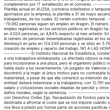
complemento por IT establecido en el convenio. ----------
Plantilla actual en AUZSA, contratos indefinidos y tempora
aportados por la empresa, la plantilla a 31 de mayo ascend
trabajadores, de los cuales 32 tenían contrato temporal. --
-79.062 personas siguen sin empleo en Aragón. El número 
empleo registradas en los servicios públicos en Aragón ha 
en 4.024 personas, un 4,84% respecto al mes anterior. En
el número de personas desempleadas registradas en los se
disminuyó en junio en 124.349 personas y se sitúo en 3.76
creación de empleo y reparto del trabajo. NO A LAS HOR
----------------El Instituto Nacional de Estadística, conde
a una trabajadora embarazada. La afectada obtuvo la má
para incorporarse a una plaza, pero el organismo público n
había dado a luz recientemente. Un juzgado de Valencia c
discriminó a la mujer: el único motivo para no contratarla f
maternidad, a pesar de que ella comunicó su intención de a
entidad deberá indemnizar a la trabajadora, con 12.791 e
salario y cotizaciones sociales dejadas de percibir y otro
daños morales, según la sentencia. -----------------------
con Derechos Civiles Zgz. Recaudación de fondos para la 
destinada a afrontar el coste que se nos impone cuando s
nos lleva a prisión por formar parte de acciones pacificas r