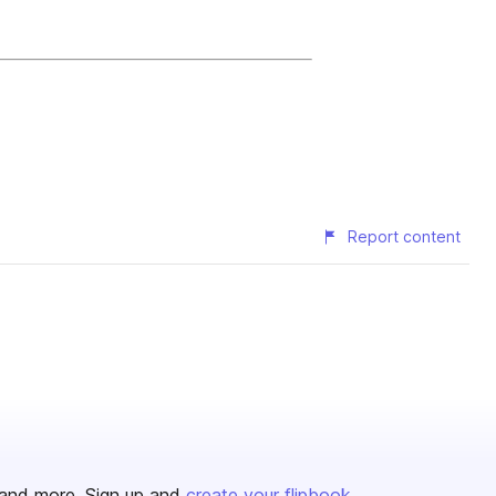
Report content
and more. Sign up and
create your flipbook
.