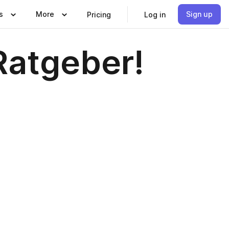
s
More
Sign up
Pricing
Log in
Ratgeber!