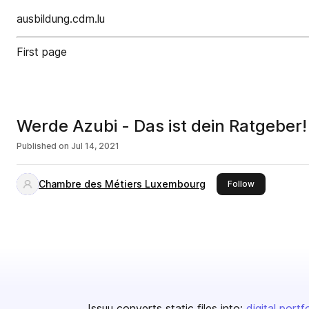
ausbildung.cdm.lu
First page
Werde Azubi - Das ist dein Ratgeber!
Published on
Jul 14, 2021
Chambre des Métiers Luxembourg
this publisher
Follow
Issuu converts static files into:
digital portf