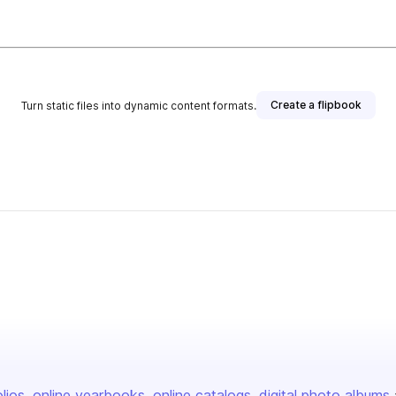
Create a flipbook
Turn static files into dynamic content formats.
olios
online yearbooks
online catalogs
digital photo albums