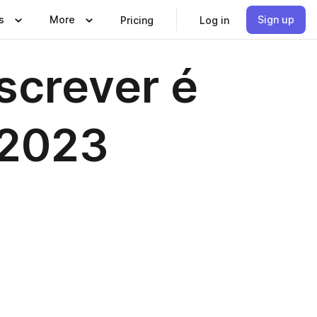
s
More
Sign up
Pricing
Log in
screver é
o 2023