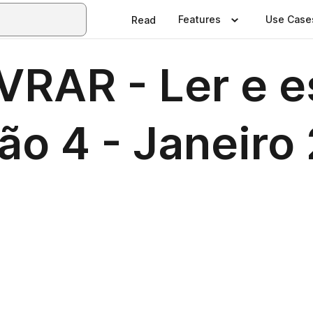
Features
Use Case
Read
VRAR - Ler e e
ção 4 - Janeir