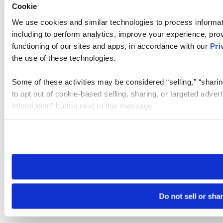
Cookie
We use cookies and similar technologies to process informat
including to perform analytics, improve your experience, prov
functioning of our sites and apps, in accordance with our
Pri
the use of these technologies.
Some of these activities may be considered “selling,” “sharin
to opt out of cookie-based selling, sharing, or targeted adver
Information” button next to this message.
Please note that your opt-out preference is stored at the br
site you visit. If you access our sites from a different device
need to be set again.
Do not sell or sha