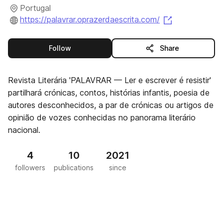
Portugal
(opens in a 
https://palavrar.oprazerdaescrita.com/
this publisher
Follow
Share
Revista Literária 'PALAVRAR — Ler e escrever é resistir'
partilhará crónicas, contos, histórias infantis, poesia de
autores desconhecidos, a par de crónicas ou artigos de
opinião de vozes conhecidas no panorama literário
nacional.
4
10
2021
followers
publications
since