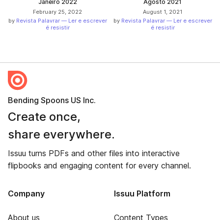
Janeiro 2022
Agosto 2021
February 25, 2022
August 1, 2021
by
Revista Palavrar — Ler e escrever
by
Revista Palavrar — Ler e escrever
é resistir
é resistir
Bending Spoons US Inc.
Create once,
share everywhere.
Issuu turns PDFs and other files into interactive
flipbooks and engaging content for every channel.
Company
Issuu Platform
About us
Content Types