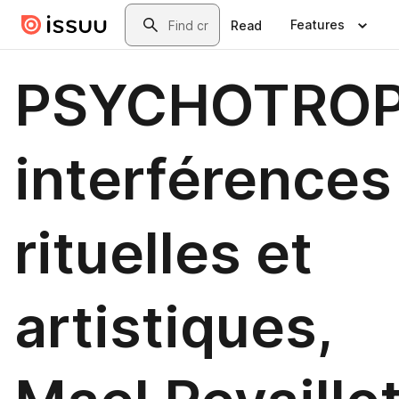
Skip to main content
Search
Features
Read
PSYCHOTRO
interférences
rituelles et
artistiques,