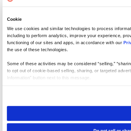
Cookie
We use cookies and similar technologies to process informat
including to perform analytics, improve your experience, prov
functioning of our sites and apps, in accordance with our
Pri
the use of these technologies.
Some of these activities may be considered “selling,” “sharin
to opt out of cookie-based selling, sharing, or targeted adver
Information” button next to this message.
Please note that your opt-out preference is stored at the br
site you visit. If you access our sites from a different device
need to be set again.
Do not sell or sha