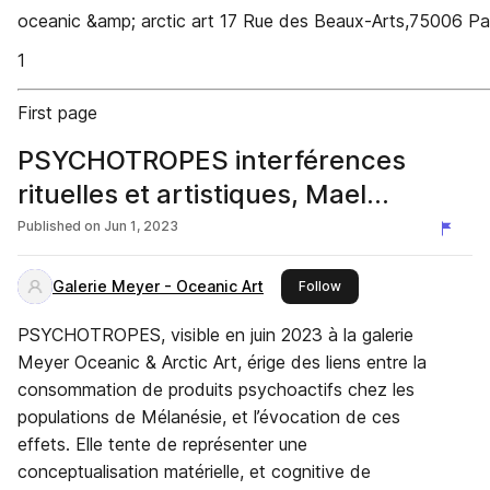
oceanic &amp; arctic art 17 Rue des Beaux-Arts,75006 Pa
1
First page
PSYCHOTROPES interférences
rituelles et artistiques, Mael
Revaillot, Galerie Meyer Juin 2023
Published on
Jun 1, 2023
Galerie Meyer - Oceanic Art
this publisher
Follow
PSYCHOTROPES, visible en juin 2023 à la galerie
Meyer Oceanic & Arctic Art, érige des liens entre la
consommation de produits psychoactifs chez les
populations de Mélanésie, et l’évocation de ces
effets. Elle tente de représenter une
conceptualisation matérielle, et cognitive de