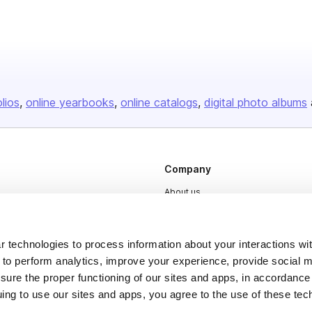
olios
online yearbooks
online catalogs
digital photo albums
Company
About us
Careers
Plans & Pricing
 technologies to process information about your interactions wi
 to perform analytics, improve your experience, provide social m
Press
nsure the proper functioning of our sites and apps, in accordance
Contact
uing to use our sites and apps, you agree to the use of these tec