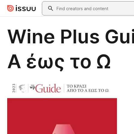
Skip to main content
Search
Wine Plus Gu
Α έως το Ω