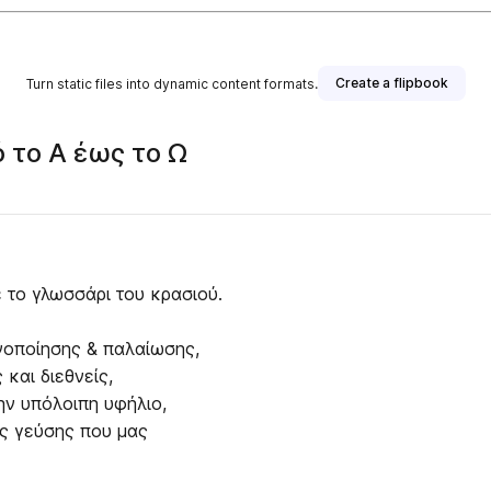
Create a flipbook
Turn static files into dynamic content formats.
ό το Α έως το Ω
 το γλωσσάρι του κρασιού.
ινοποίησης & παλαίωσης,
 και διεθνείς,
της γεύσης που μας