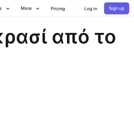
s
More
Sign up
Pricing
Log in
κρασί από το