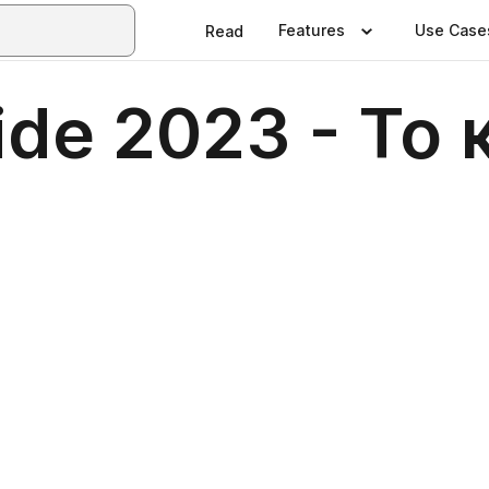
Features
Use Case
Read
ide 2023 - Το 