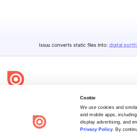
Issuu converts static files into:
digital portf
Bending Spoons US Inc.
Cookie
Create once,
share everywhere.
We use cookies and similar
and mobile apps, including
Issuu turns PDFs and other files into interactive flipbooks and
display advertising, and e
engaging content for every channel.
Privacy Policy
. By contin