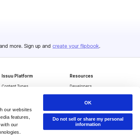
and more. Sign up and
create your flipbook
.
Issuu Platform
Resources
Content Types
Developers
Features
Publisher Directory
OK
Flipbook
Redeem Code
th our websites
edia features,
Industries
Do not sell or share my personal
information
 with our
hnologies.