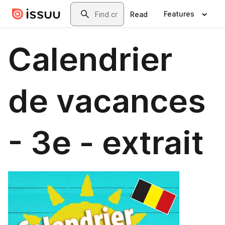
Skip to main content
Search
Features
Read
Calendrier
de vacances
- 3e - extrait