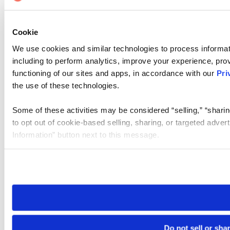
Cookie
We use cookies and similar technologies to process informat
including to perform analytics, improve your experience, prov
functioning of our sites and apps, in accordance with our
Pri
the use of these technologies.
Some of these activities may be considered “selling,” “sharin
to opt out of cookie-based selling, sharing, or targeted adver
Information” button next to this message.
Please note that your opt-out preference is stored at the br
site you visit. If you access our sites from a different device
need to be set again.
Do not sell or sha