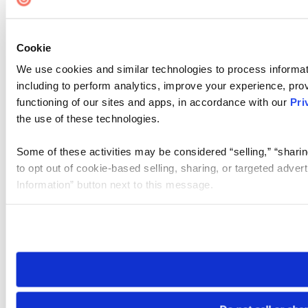
Cookie
We use cookies and similar technologies to process informat
including to perform analytics, improve your experience, prov
functioning of our sites and apps, in accordance with our
Pri
the use of these technologies.
Some of these activities may be considered “selling,” “sharin
to opt out of cookie-based selling, sharing, or targeted adver
Information” button next to this message.
Please note that your opt-out preference is stored at the br
site you visit. If you access our sites from a different device
need to be set again.