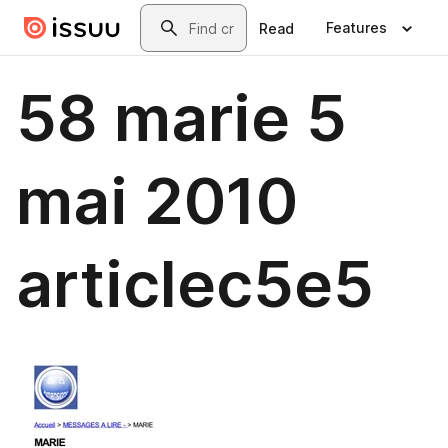
Skip to main content
Search
Features
Read
58 marie 5
mai 2010
articlec5e5