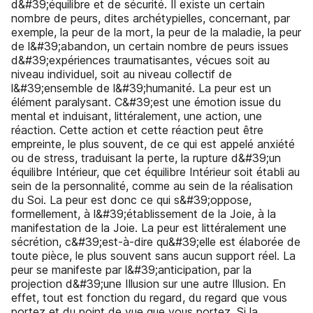
d&#39;équilibre et de sécurité. Il existe un certain
nombre de peurs, dites archétypielles, concernant, par
exemple, la peur de la mort, la peur de la maladie, la peur
de l&#39;abandon, un certain nombre de peurs issues
d&#39;expériences traumatisantes, vécues soit au
niveau individuel, soit au niveau collectif de
l&#39;ensemble de l&#39;humanité. La peur est un
élément paralysant. C&#39;est une émotion issue du
mental et induisant, littéralement, une action, une
réaction. Cette action et cette réaction peut être
empreinte, le plus souvent, de ce qui est appelé anxiété
ou de stress, traduisant la perte, la rupture d&#39;un
équilibre Intérieur, que cet équilibre Intérieur soit établi au
sein de la personnalité, comme au sein de la réalisation
du Soi. La peur est donc ce qui s&#39;oppose,
formellement, à l&#39;établissement de la Joie, à la
manifestation de la Joie. La peur est littéralement une
sécrétion, c&#39;est-à-dire qu&#39;elle est élaborée de
toute pièce, le plus souvent sans aucun support réel. La
peur se manifeste par l&#39;anticipation, par la
projection d&#39;une Illusion sur une autre Illusion. En
effet, tout est fonction du regard, du regard que vous
portez et du point de vue que vous portez. Si la