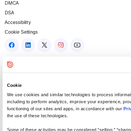
DMCA
DSA
Accessibility
Cookie Settings
Cookie
We use cookies and similar technologies to process informat
including to perform analytics, improve your experience, prov
functioning of our sites and apps, in accordance with our
Pri
the use of these technologies.
Some of these activities may be considered “selling,” “sharin