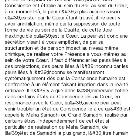
Conscience est établie au sein du Soi, au sein du Cœur,
à ce moment-là, la peur n&#39;a plus aucune raison
d&#39;exister car, le Cœur étant trouvé, il ne peut y
avoir annihilation, même par la suppression de toute
forme de vie au sein de la Dualité, de cette Joie
inextinguible qu&#39;est le Cœur. La peur est donc une
sécrétion visant à vous empêcher, de par sa
structuration et de par son impact au niveau même
chimique, de réaliser votre Présence à vous-mêmes au
sein de votre Cœur. Il faut différencier les peurs liées à
des projections, des peurs liées à l&#39;inconnu car les
peurs liées à l&#39;inconnu se manifesteront
systématiquement dès que la Conscience humaine est
confrontée à un élément faisant irruption dans la réalité
ordinaire. Il n&#39;y a que dans l&#39;immersion totale
dans certains états de Conscience liés au Cœur, en
résonnance avec le Cœur, qu&#39;aucune peur peut
venir troubler un état de Conscience lié à ce qu&#39;est
appelé le Maha Samadhi ou Grand Samadhi, réalisé par
certains êtres. Indépendamment de cet état si
particulier de réalisation du Maha Samadhi, de
l&#39;état de Samadhi le plus grand, l&#39;être humain