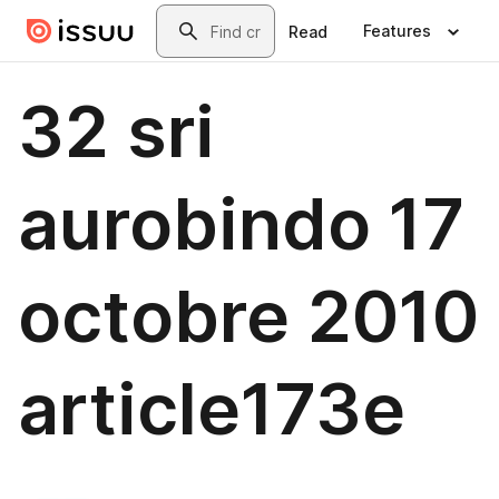
Skip to main content
Search
Features
Read
32 sri
aurobindo 17
octobre 2010
article173e