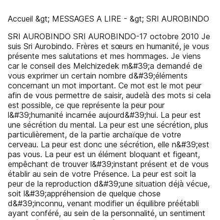
Accueil &gt; MESSAGES A LIRE - &gt; SRI AUROBINDO
SRI AUROBINDO SRI AUROBINDO-17 octobre 2010 Je
suis Sri Aurobindo. Frères et sœurs en humanité, je vous
présente mes salutations et mes hommages. Je viens
car le conseil des Melchizedek m&#39;a demandé de
vous exprimer un certain nombre d&#39;éléments
concernant un mot important. Ce mot est le mot peur
afin de vous permettre de saisir, audelà des mots si cela
est possible, ce que représente la peur pour
l&#39;humanité incarnée aujourd&#39;hui. La peur est
une sécrétion du mental. La peur est une sécrétion, plus
particulièrement, de la partie archaïque de votre
cerveau. La peur est donc une sécrétion, elle n&#39;est
pas vous. La peur est un élément bloquant et figeant,
empêchant de trouver l&#39;instant présent et de vous
établir au sein de votre Présence. La peur est soit la
peur de la reproduction d&#39;une situation déjà vécue,
soit l&#39;appréhension de quelque chose
d&#39;inconnu, venant modifier un équilibre préétabli
ayant conféré, au sein de la personnalité, un sentiment