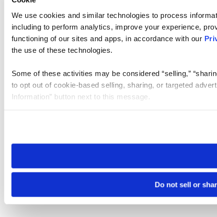
We use cookies and similar technologies to process informat
including to perform analytics, improve your experience, prov
functioning of our sites and apps, in accordance with our
Pri
the use of these technologies.
Some of these activities may be considered “selling,” “sharin
to opt out of cookie-based selling, sharing, or targeted adver
Information” button next to this message.
Please note that your opt-out preference is stored at the br
site you visit. If you access our sites from a different device
need to be set again.
Do not sell or sha