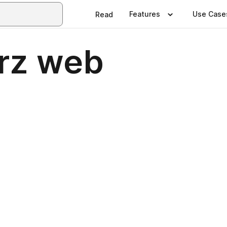
Features
Use Case
Read
 rz web