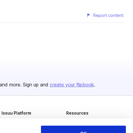
Report content
and more. Sign up and
create your flipbook
.
Issuu Platform
Resources
Content Types
Developers
Features
Publisher Directory