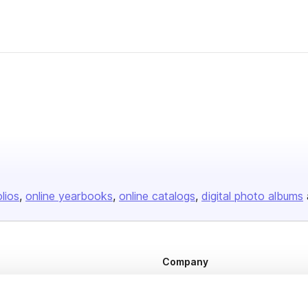
olios
online yearbooks
online catalogs
digital photo albums
Company
About us
Careers