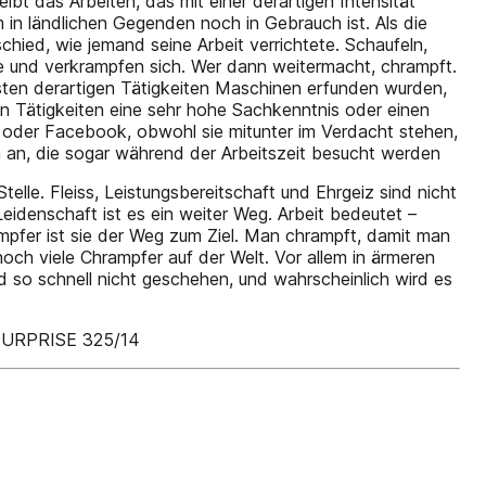
bt das Arbeiten, das mit einer derartigen Intensität
em in ländlichen Gegenden noch in Gebrauch ist. Als die
hied, wie jemand seine Arbeit verrichtete. Schaufeln,
de und verkrampfen sich. Wer dann weitermacht, chrampft.
isten derartigen Tätigkeiten Maschinen erfunden wurden,
en Tätigkeiten eine sehr hohe Sachkenntnis oder einen
le oder Facebook, obwohl sie mitunter im Verdacht stehen,
a an, die sogar während der Arbeitszeit besucht werden
elle. Fleiss, Leistungsbereitschaft und Ehrgeiz sind nicht
idenschaft ist es ein weiter Weg. Arbeit bedeutet –
hrampfer ist sie der Weg zum Ziel. Man chrampft, damit man
och viele Chrampfer auf der Welt. Vor allem in ärmeren
 so schnell nicht geschehen, und wahrscheinlich wird es
URPRISE 325/14