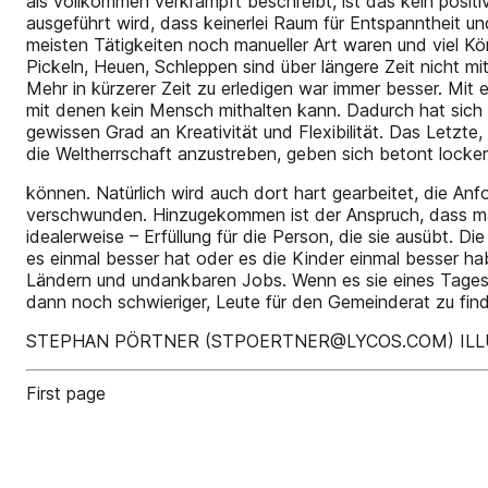
als vollkommen verkrampft beschreibt, ist das kein positi
ausgeführt wird, dass keinerlei Raum für Entspanntheit und
meisten Tätigkeiten noch manueller Art waren und viel Kö
Pickeln, Heuen, Schleppen sind über längere Zeit nicht m
Mehr in kürzerer Zeit zu erledigen war immer besser. Mit
mit denen kein Mensch mithalten kann. Dadurch hat sich d
gewissen Grad an Kreativität und Flexibilität. Das Letzt
die Weltherrschaft anzustreben, geben sich betont locker
können. Natürlich wird auch dort hart gearbeitet, die Anfo
verschwunden. Hinzugekommen ist der Anspruch, dass man 
idealerweise – Erfüllung für die Person, die sie ausübt. D
es einmal besser hat oder es die Kinder einmal besser ha
Ländern und undankbaren Jobs. Wenn es sie eines Tages n
dann noch schwieriger, Leute für den Gemeinderat zu fin
STEPHAN PÖRTNER (STPOERTNER@LYCOS.COM) ILLU
First page