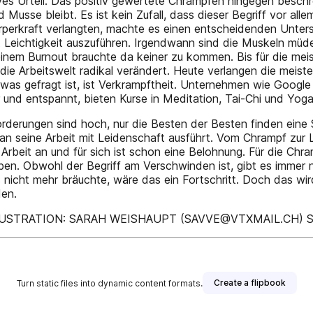
ves Urteil. Das positiv gewertete Chrampfen hingegen beschrei
 Musse bleibt. Es ist kein Zufall, dass dieser Begriff vor all
rperkraft verlangten, machte es einen entscheidenden Untersc
it Leichtigkeit auszuführen. Irgendwann sind die Muskeln mü
 einem Burnout brauchte da keiner zu kommen. Bis für die me
ie Arbeitswelt radikal verändert. Heute verlangen die meist
e, was gefragt ist, ist Verkrampftheit. Unternehmen wie Goog
 und entspannt, bieten Kurse in Meditation, Tai-Chi und Yog
rderungen sind hoch, nur die Besten der Besten finden eine St
seine Arbeit mit Leidenschaft ausführt. Vom Chrampf zur Le
ie Arbeit an und für sich ist schon eine Belohnung. Für die C
ben. Obwohl der Begriff am Verschwinden ist, gibt es immer n
icht mehr bräuchte, wäre das ein Fortschritt. Doch das wird
den.
STRATION: SARAH WEISHAUPT (SAVVE@VTXMAIL.CH) S
Create a flipbook
Turn static files into dynamic content formats.