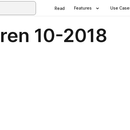
Features
Use Case
Read
eren 10-2018