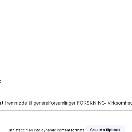
K
rt fremmøde til generalforsamlinger FORSKNING: Virksomheds
Create a flipbook
Turn static files into dynamic content formats.