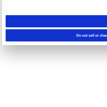
Please note that your opt-out preference is stored at the br
site you visit. If you access our sites from a different device
need to be set again.
Do not sell or sha