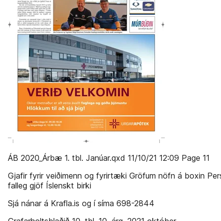
ÁB 2020_Árbæ 1. tbl. Janúar.qxd 11/10/21 12:09 Page 11
Gjafir fyrir veiðimenn og fyrirtæki Gröfum nöfn á boxin Pe
falleg gjöf Íslenskt birki
Sjá nánar á Krafla.is og í síma 698-2844