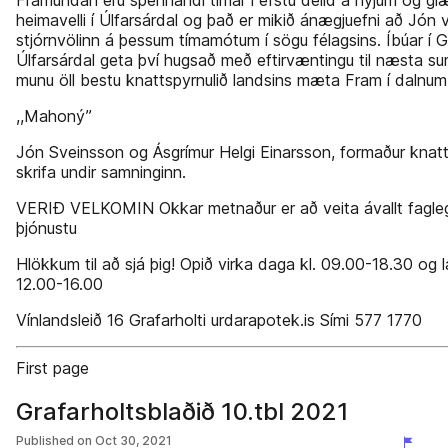
Framundan eru spennandi tímar í efstu deild á nýjum og gl
heimavelli í Úlfarsárdal og það er mikið ánægjuefni að Jón 
stjórnvölinn á þessum tímamótum í sögu félagsins. Íbúar í G
Úlfarsárdal geta því hugsað með eftirvæntingu til næsta s
munu öll bestu knattspyrnulið landsins mæta Fram í dalnum
,,Mahoný’’
Jón Sveinsson og Ásgrímur Helgi Einarsson, formaður knatt
skrifa undir samninginn.
VERIÐ VELKOMIN Okkar metnaður er að veita ávallt fagle
þjónustu
Hlökkum til að sjá þig! Opið virka daga kl. 09.00-18.30 og 
12.00-16.00
Vínlandsleið 16 Grafarholti urdarapotek.is Sími 577 1770
First page
Grafarholtsblaðið 10.tbl 2021
Published on
Oct 30, 2021