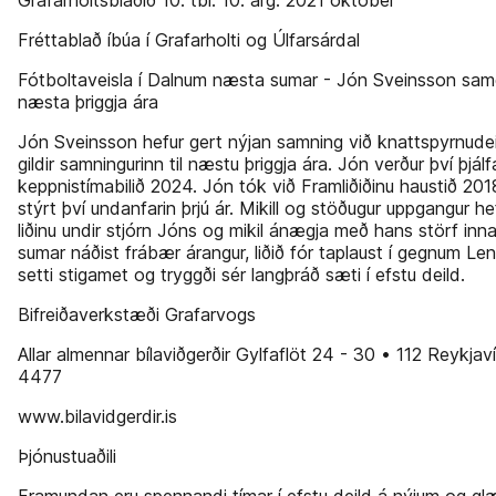
Grafarholtsblað­ið 10. tbl. 10. árg. 2021 október
Fréttablað íbúa í Grafarholti og Úlfarsárdal
Fótboltaveisla í Dalnum næsta sumar - Jón Sveinsson samdi
næsta þriggja ára
Jón Sveinsson hefur gert nýjan samning við knattspyrnude
gildir samningurinn til næstu þriggja ára. Jón verður því þjálf
keppnistímabilið 2024. Jón tók við Framliðiðinu haustið 201
stýrt því undanfarin þrjú ár. Mikill og stöðugur uppgangur he
liðinu undir stjórn Jóns og mikil ánægja með hans störf inna
sumar náðist frábær árangur, liðið fór taplaust í gegnum Len
setti stigamet og tryggði sér langþráð sæti í efstu deild.
Bifreiðaverkstæði Grafarvogs
Allar almennar bílaviðgerðir Gylfaflöt 24 - 30 • 112 Reykjav
4477
www.bilavidgerdir.is
Þjónustuaðili