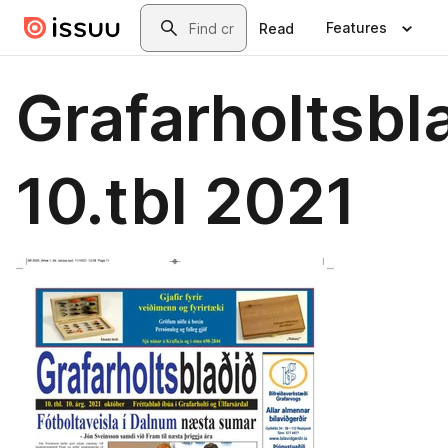
Skip to main content
Search
Features
Read
Grafarholtsbl
10.tbl 2021