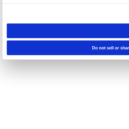
Please note that your opt-out preference is stored at the br
site you visit. If you access our sites from a different device
need to be set again.
Do not sell or sha