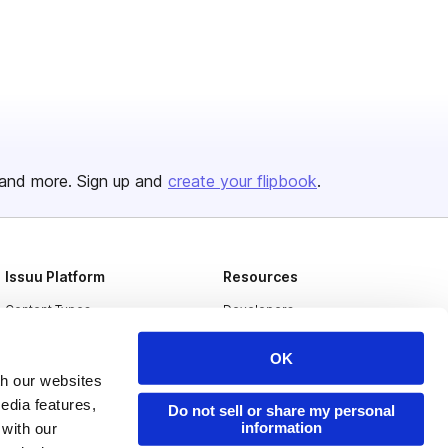
and more. Sign up and
create your flipbook
.
Issuu Platform
Resources
Content Types
Developers
Features
Publisher Directory
OK
Flipbook
Redeem Code
th our websites
edia features,
Industries
Do not sell or share my personal
information
 with our