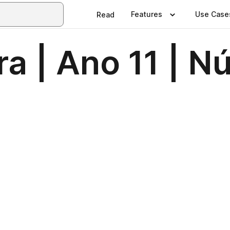
Features
Use Case
Read
ra | Ano 11 | N