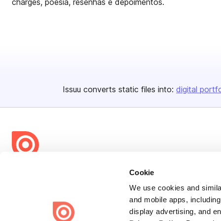
charges, poesia, resenhas e depoimentos.
Issuu converts static files into:
digital portf
Bending Spoons US Inc.
Cookie
Create once,
share everywhere.
We use cookies and similar
and mobile apps, including
Issuu turns PDFs and other files into interactive flipbooks and
display advertising, and e
engaging content for every channel.