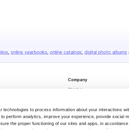
olios
online yearbooks
online catalogs
digital photo albums
Company
About us
Careers
Plans & Pricing
 technologies to process information about your interactions wi
 to perform analytics, improve your experience, provide social m
Press
nsure the proper functioning of our sites and apps, in accordance
Contact