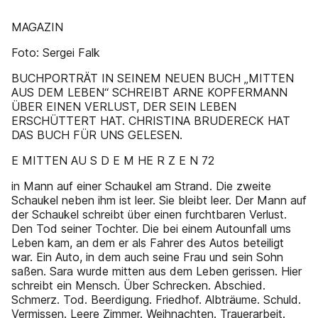
MAGAZIN
Foto: Sergei Falk
BUCHPORTRÄT IN SEINEM NEUEN BUCH „MITTEN
AUS DEM LEBEN“ SCHREIBT ARNE KOPFERMANN
ÜBER EINEN VERLUST, DER SEIN LEBEN
ERSCHÜTTERT HAT. CHRISTINA BRUDERECK HAT
DAS BUCH FÜR UNS GELESEN.
E MITTEN AU S D E M HE R Z E N 72
in Mann auf einer Schaukel am Strand. Die zweite
Schaukel neben ihm ist leer. Sie bleibt leer. Der Mann auf
der Schaukel schreibt über einen furchtbaren Verlust.
Den Tod seiner Tochter. Die bei einem Autounfall ums
Leben kam, an dem er als Fahrer des Autos beteiligt
war. Ein Auto, in dem auch seine Frau und sein Sohn
saßen. Sara wurde mitten aus dem Leben gerissen. Hier
schreibt ein Mensch. Über Schrecken. Abschied.
Schmerz. Tod. Beerdigung. Friedhof. Albträume. Schuld.
Vermissen. Leere Zimmer. Weihnachten. Trauerarbeit.