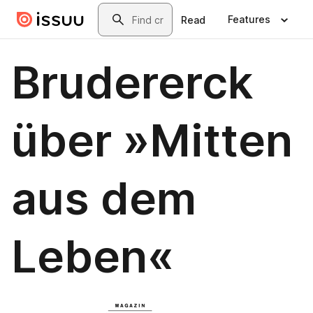
Skip to main content
Search
Features
Read
Brudererck
über »Mitten
aus dem
Leben«