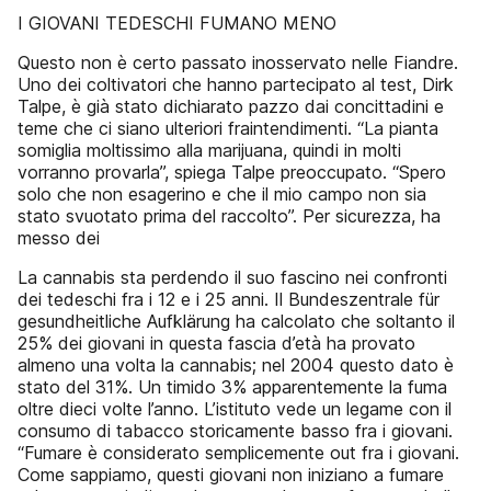
I GIOVANI TEDESCHI FUMANO MENO
Questo non è certo passato inosservato nelle Fiandre.
Uno dei coltivatori che hanno partecipato al test, Dirk
Talpe, è già stato dichiarato pazzo dai concittadini e
teme che ci siano ulteriori fraintendimenti. “La pianta
somiglia moltissimo alla marijuana, quindi in molti
vorranno provarla”, spiega Talpe preoccupato. “Spero
solo che non esagerino e che il mio campo non sia
stato svuotato prima del raccolto”. Per sicurezza, ha
messo dei
La cannabis sta perdendo il suo fascino nei confronti
dei tedeschi fra i 12 e i 25 anni. Il Bundeszentrale für
gesundheitliche Aufklärung ha calcolato che soltanto il
25% dei giovani in questa fascia d’età ha provato
almeno una volta la cannabis; nel 2004 questo dato è
stato del 31%. Un timido 3% apparentemente la fuma
oltre dieci volte l’anno. L’istituto vede un legame con il
consumo di tabacco storicamente basso fra i giovani.
“Fumare è considerato semplicemente out fra i giovani.
Come sappiamo, questi giovani non iniziano a fumare