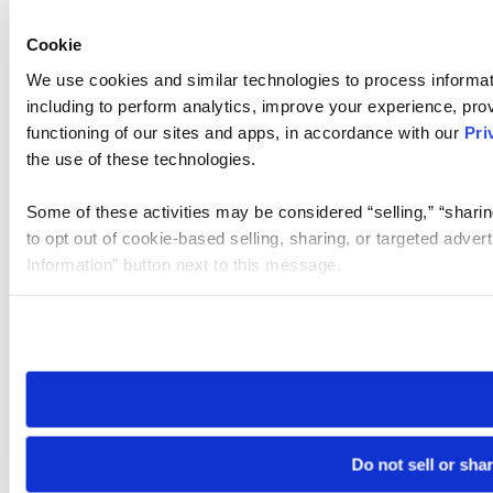
Cookie
We use cookies and similar technologies to process informat
including to perform analytics, improve your experience, prov
functioning of our sites and apps, in accordance with our
Pri
the use of these technologies.
Some of these activities may be considered “selling,” “sharin
to opt out of cookie-based selling, sharing, or targeted adver
Information” button next to this message.
Please note that your opt-out preference is stored at the br
site you visit. If you access our sites from a different device
need to be set again.
Do not sell or sha