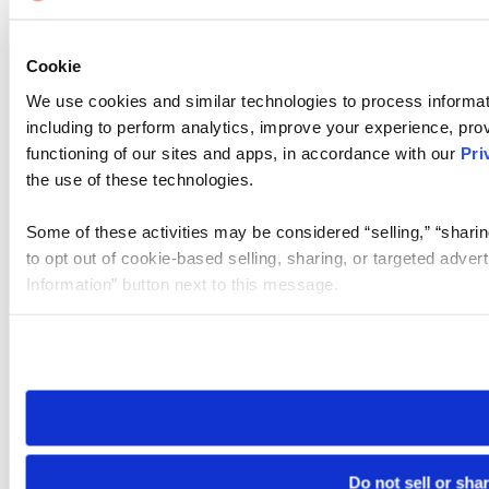
Cookie
We use cookies and similar technologies to process informat
including to perform analytics, improve your experience, prov
functioning of our sites and apps, in accordance with our
Pri
the use of these technologies.
Some of these activities may be considered “selling,” “sharin
to opt out of cookie-based selling, sharing, or targeted adver
Information” button next to this message.
Please note that your opt-out preference is stored at the br
site you visit. If you access our sites from a different device
need to be set again.
Do not sell or sha