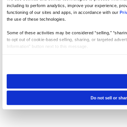
including to perform analytics, improve your experience, prov
functioning of our sites and apps, in accordance with our
Pri
the use of these technologies.
Some of these activities may be considered “selling,” “sharin
to opt out of cookie-based selling, sharing, or targeted adver
Information” button next to this message.
Please note that your opt-out preference is stored at the br
site you visit. If you access our sites from a different device
need to be set again.
Do not sell or sha