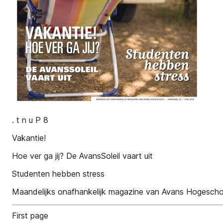
. t n u P 8
Vakantie!
Hoe ver ga jij? De AvansSoleil vaart uit
Studenten hebben stress
Maandelijks onafhankelijk magazine van Avans Hogeschool
First page