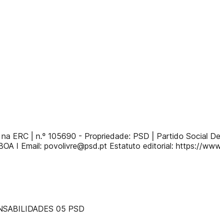
to na ERC | n.º 105690 - Propriedade: PSD | Partido Social 
A I Email: povolivre@psd.pt Estatuto editorial: https://www.
SABILIDADES 05 PSD