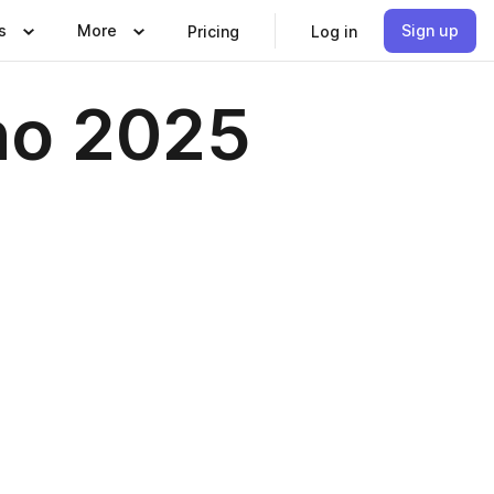
s
More
Sign up
Pricing
Log in
nho 2025