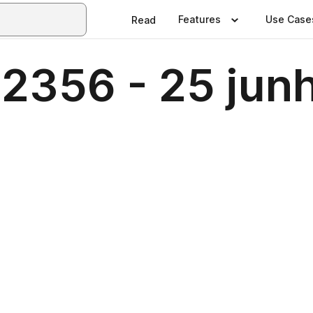
Features
Use Case
Read
 2356 - 25 ju