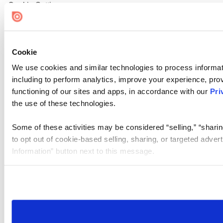
Cookie Settings
Cookie
We use cookies and similar technologies to process informat
including to perform analytics, improve your experience, prov
functioning of our sites and apps, in accordance with our
Pri
the use of these technologies.
Some of these activities may be considered “selling,” “sharin
to opt out of cookie-based selling, sharing, or targeted adver
Information” button next to this message.
Please note that your opt-out preference is stored at the br
site you visit. If you access our sites from a different device
need to be set again.