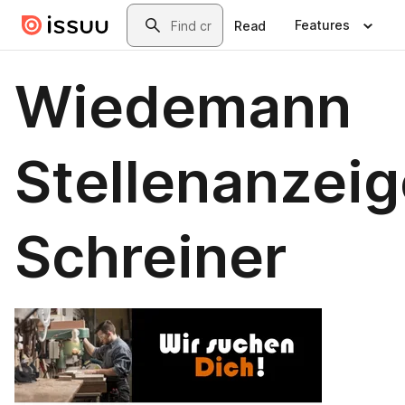
Skip to main content
Search
Features
Read
Wiedemann
Stellenanzei
Schreiner