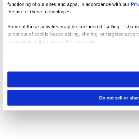
functioning of our sites and apps, in accordance with our
Pri
the use of these technologies.
Some of these activities may be considered “selling,” “sharin
to opt out of cookie-based selling, sharing, or targeted adver
Information” button next to this message.
Please note that your opt-out preference is stored at the br
site you visit. If you access our sites from a different device
need to be set again.
Do not sell or sha