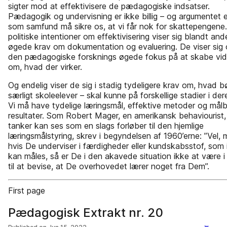
sigter mod at effektivisere de pædagogiske indsatser.
Pædagogik og undervisning er ikke billig – og argumentet er
som samfund må sikre os, at vi får nok for skattepengene
politiske intentioner om effektivisering viser sig blandt ande
øgede krav om dokumentation og evaluering. De viser sig 
den pædagogiske forsknings øgede fokus på at skabe vi
om, hvad der virker.
Og endelig viser de sig i stadig tydeligere krav om, hvad b
særligt skoleelever – skal kunne på forskellige stadier i dere
Vi må have tydelige læringsmål, effektive metoder og mål
resultater. Som Robert Mager, en amerikansk behaviourist,
tanker kan ses som en slags forløber til den hjemlige
læringsmålstyring, skrev i begyndelsen af 1960’erne: ”Vel,
hvis De underviser i færdigheder eller kundskabsstof, som 
kan måles, så er De i den akavede situation ikke at være i
til at bevise, at De overhovedet lærer noget fra Dem”.
First page
Pædagogisk Extrakt nr. 20