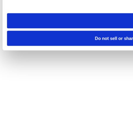
site you visit. If you access our sites from a different device
need to be set again.
Do not sell or sha