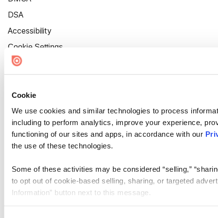
DSA
Accessibility
Cookie Settings
Cookie
We use cookies and similar technologies to process informat
including to perform analytics, improve your experience, prov
functioning of our sites and apps, in accordance with our
Pri
the use of these technologies.
Some of these activities may be considered “selling,” “sharin
to opt out of cookie-based selling, sharing, or targeted adver
Information” button next to this message.
Please note that your opt-out preference is stored at the br