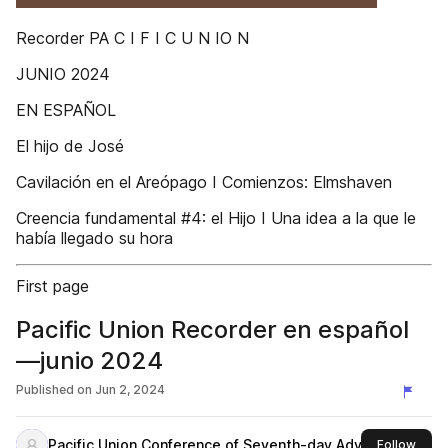
Recorder PA C I F I C U N IO N
JUNIO 2024
EN ESPAÑOL
El hijo de José
Cavilación en el Areópago I Comienzos: Elmshaven
Creencia fundamental #4: el Hijo I Una idea a la que le
había llegado su hora
First page
Pacific Union Recorder en español
—junio 2024
Published on
Jun 2, 2024
Pacific Union Conference of Seventh-day Adventists
this 
Follow