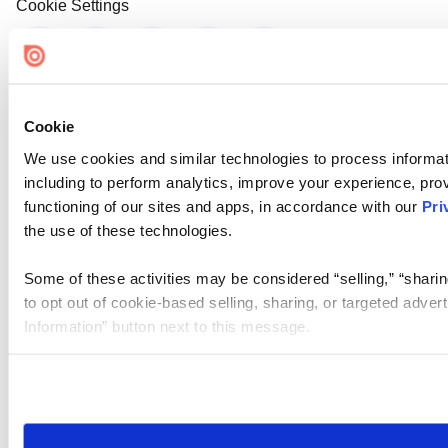
Cookie Settings
Cookie
We use cookies and similar technologies to process informat
including to perform analytics, improve your experience, prov
functioning of our sites and apps, in accordance with our
Pri
the use of these technologies.
Some of these activities may be considered “selling,” “sharin
to opt out of cookie-based selling, sharing, or targeted adver
Information” button next to this message.
Please note that your opt-out preference is stored at the br
site you visit. If you access our sites from a different device
need to be set again.