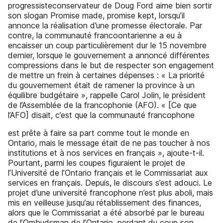
progressisteconservateur de Doug Ford aime bien sortir
son slogan Promise made, promise kept, lorsqu’il
annonce la réalisation d’une promesse électorale. Par
contre, la communauté francoontarienne a eu à
encaisser un coup particulièrement dur le 15 novembre
dernier, lorsque le gouvernement a annoncé différentes
compressions dans le but de respecter son engagement
de mettre un frein à certaines dépenses : « La priorité
du gouvernement était de ramener la province à un
équilibre budgétaire », rappelle Carol Jolin, le président
de l’Assemblée de la francophonie (AFO). « [Ce que
l’AFO] disait, c’est que la communauté francophone
est prête à faire sa part comme tout le monde en
Ontario, mais le message était de ne pas toucher à nos
institutions et à nos services en français », ajoute-t-il.
Pourtant, parmi les coupes figuraient le projet de
l’Université de l’Ontario français et le Commissariat aux
services en français. Depuis, le discours s’est adouci. Le
projet d’une université francophone n’est plus aboli, mais
mis en veilleuse jusqu’au rétablissement des finances,
alors que le Commissariat a été absorbé par le bureau
de l’Ombudsman de l’Ontario, perdant du coup son