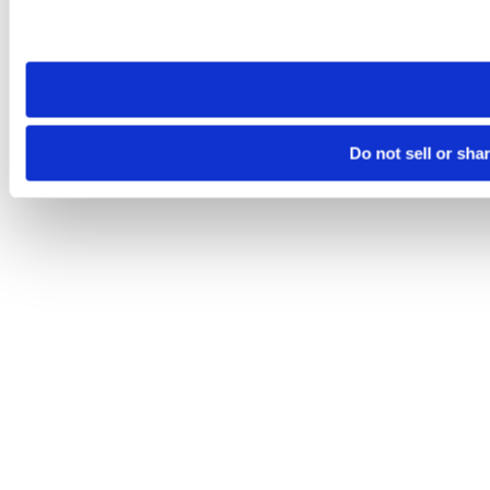
Please note that your opt-out preference is stored at the br
site you visit. If you access our sites from a different device
need to be set again.
Do not sell or sha