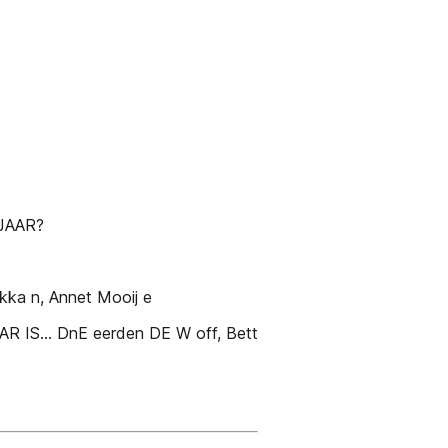
JAAR?
ekka n, Annet Mooij e
R IS... DnE eerden DE W off, Bett