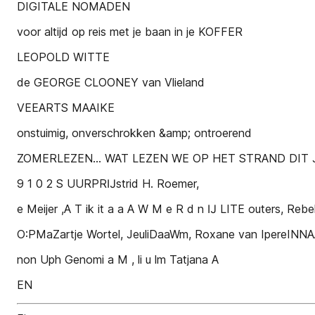
DIGITALE NOMADEN
voor altijd op reis met je baan in je KOFFER
LEOPOLD WITTE
de GEORGE CLOONEY van Vlieland
VEEARTS MAAIKE
onstuimig, onverschrokken &amp; ontroerend
ZOMERLEZEN... WAT LEZEN WE OP HET STRAND DIT 
9 1 0 2 S UURPRĲstrid H. Roemer,
e Meijer ,A T ik it a a A W M e R d n Ĳ LITE outers, Reb
O:PMaZartje Wortel, JeuliDaaWm, Roxane van IpereINNAA
non Uph Genomi a M , li u lm Tatjana A
EN