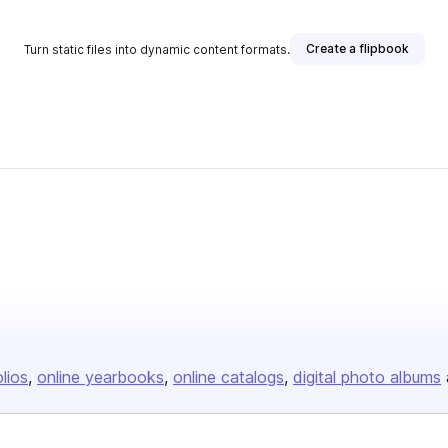
Create a flipbook
Turn static files into dynamic content formats.
olios
online yearbooks
online catalogs
digital photo albums