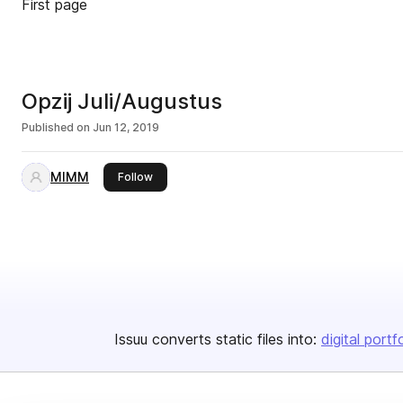
First page
Opzij Juli/Augustus
Published on
Jun 12, 2019
MIMM
this publisher
Follow
Issuu converts static files into:
digital portf