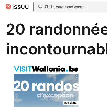
Skip to main content
Search
20 randonnée
incontournabl