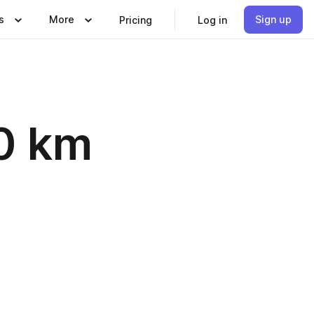
s
More
Sign up
Pricing
Log in
20 km