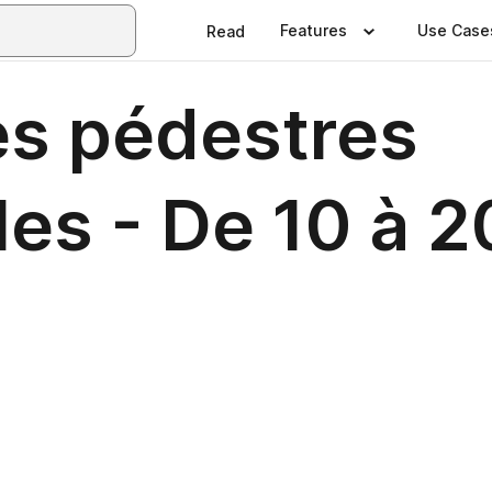
Features
Use Case
Read
s pédestres
es - De 10 à 