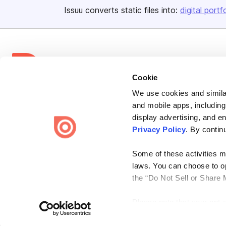
Issuu converts static files into:
digital portf
Cookie
Bending Spoons US Inc.
We use cookies and similar
and mobile apps, including
Create once,
share everywhere.
display advertising, and e
Issuu turns PDFs and other files into interactive flipbooks and
Privacy Policy
. By contin
engaging content for every channel.
Some of these activities ma
laws. You can choose to opt
the “Do Not Sell or Share 
Please note that your opt-
Terms
Privacy
Law Enforcement
Report Content
DMCA
on each Issuu-branded site 