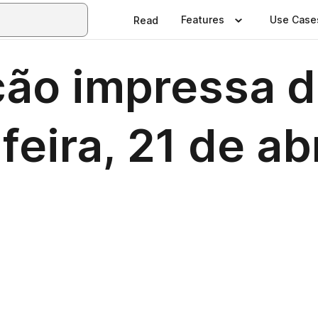
Features
Use Case
Read
ção impressa d
feira, 21 de ab