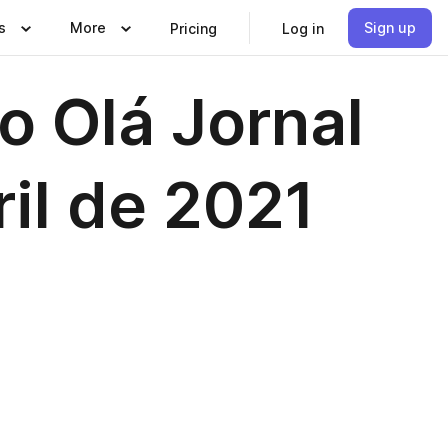
s
More
Sign up
Pricing
Log in
o Olá Jornal
ril de 2021