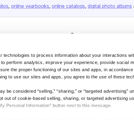
olios
online yearbooks
online catalogs
digital photo albums
Company
About us
Careers
 technologies to process information about your interactions wi
 to perform analytics, improve your experience, provide social m
Plans & Pricing
nsure the proper functioning of our sites and apps, in accordance
Press
uing to use our sites and apps, you agree to the use of these tec
Contact
y be considered “selling,” “sharing,” or “targeted advertising” u
 out of cookie-based selling, sharing, or targeted advertising us
My Personal Information” button next to this message.
out preference is stored at the browser level. You will need to r
DSA
Accessibility
Cookie Settings
you visit. If you access our sites from a different device or brow