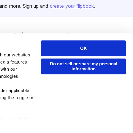
and more. Sign up and
create your flipbook
.
Issuu Platform
Resources
Content Types
Developers
OK
Features
Publisher Directory
th our websites
edia features,
Do not sell or share my personal
Flipbook
Redeem Code
information
 with our
Industries
hnologies.
nder applicable
ing the toggle or
enew your choice
ser, or if you