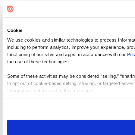
Cookie
We use cookies and similar technologies to process informat
including to perform analytics, improve your experience, prov
functioning of our sites and apps, in accordance with our
Pri
the use of these technologies.
Some of these activities may be considered “selling,” “sharin
to opt out of cookie-based selling, sharing, or targeted adver
Information” button next to this message.
Please note that your opt-out preference is stored at the br
site you visit. If you access our sites from a different device
need to be set again.