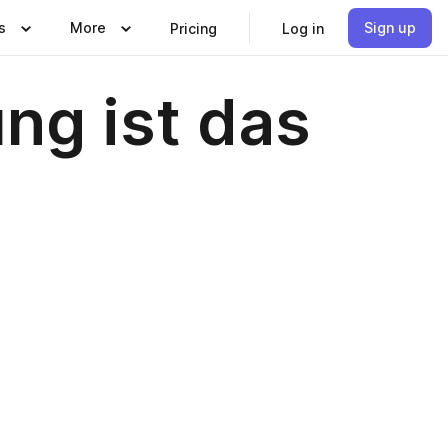
s
More
Sign up
Pricing
Log in
ng ist das