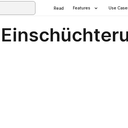
Features
Use Case
Read
 Einschüchteru