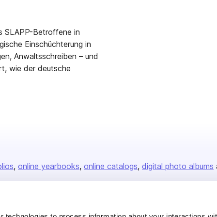
ls SLAPP-Betroffene in
tegische Einschüchterung in
en, Anwaltsschreiben – und
rt, wie der deutsche
olios
online yearbooks
online catalogs
digital photo albums
Company
 technologies to process information about your interactions wi