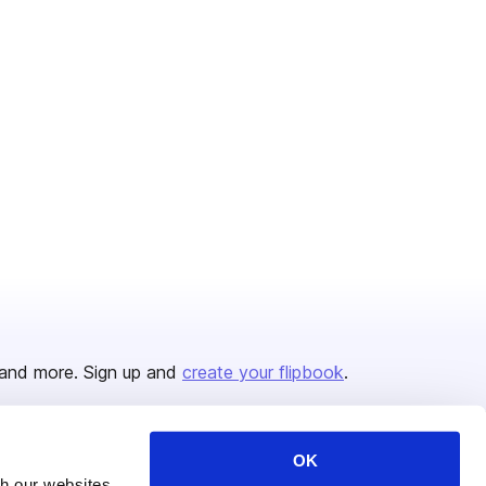
and more. Sign up and
create your flipbook
.
OK
Issuu Platform
Resources
th our websites