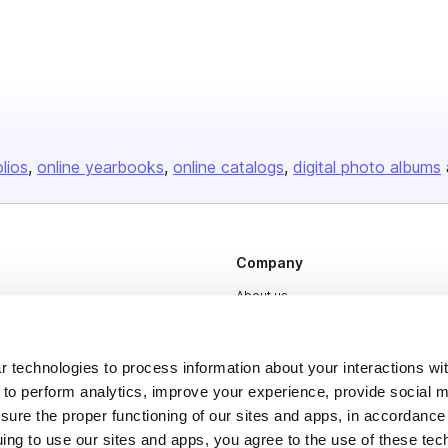
olios
online yearbooks
online catalogs
digital photo albums
Company
About us
Careers
Plans & Pricing
 technologies to process information about your interactions wi
 to perform analytics, improve your experience, provide social m
Press
nsure the proper functioning of our sites and apps, in accordance
Contact
uing to use our sites and apps, you agree to the use of these tec