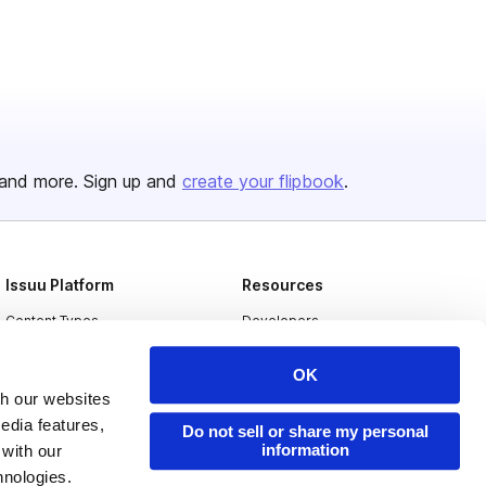
and more. Sign up and
create your flipbook
.
Issuu Platform
Resources
Content Types
Developers
Features
Publisher Directory
OK
Flipbook
Redeem Code
th our websites
edia features,
Industries
Do not sell or share my personal
information
 with our
hnologies.