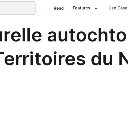
Features
Use Case
Read
urelle autochto
 Territoires du