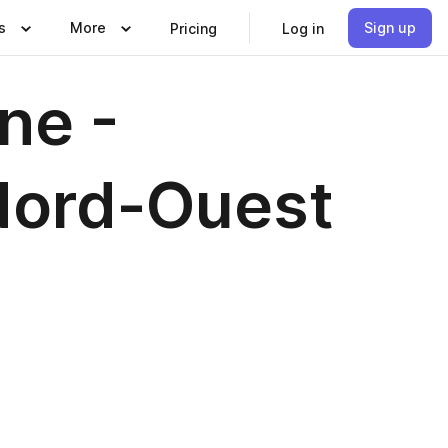
s
More
Sign up
Pricing
Log in
ne -
 Nord-Ouest