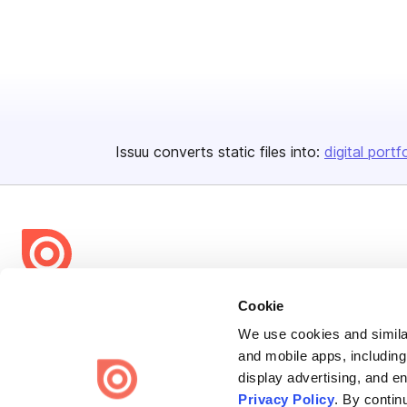
Issuu converts static files into:
digital portf
Bending Spoons US Inc.
Cookie
Create once,
share everywhere.
We use cookies and similar
and mobile apps, including
Issuu turns PDFs and other files into interactive flipbooks and
display advertising, and e
engaging content for every channel.
Privacy Policy
. By contin