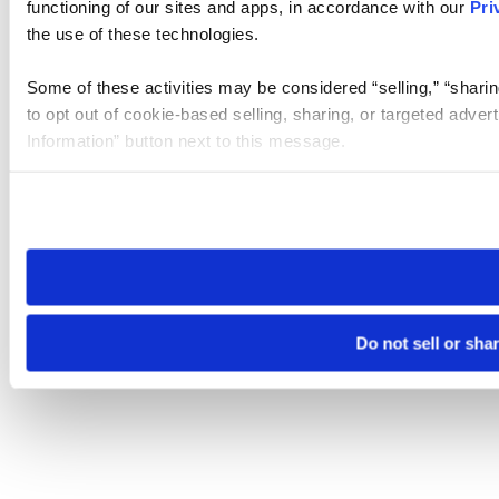
functioning of our sites and apps, in accordance with our
Pri
the use of these technologies.
Some of these activities may be considered “selling,” “sharin
to opt out of cookie-based selling, sharing, or targeted adver
Information” button next to this message.
Please note that your opt-out preference is stored at the br
site you visit. If you access our sites from a different device
need to be set again.
Do not sell or sha