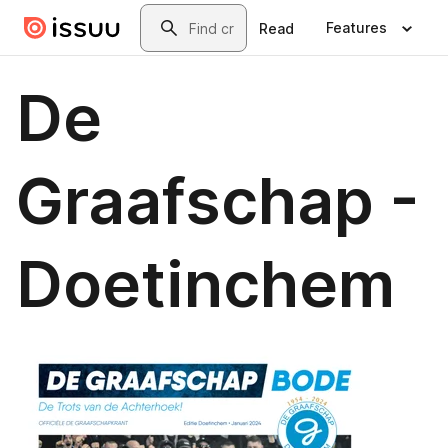
Skip to main content
Search
Features
Read
De
Graafschap -
Doetinchem