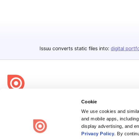
Issuu converts static files into:
digital portf
Bending Spoons US Inc.
Cookie
Create once,
share everywhere.
We use cookies and similar
and mobile apps, including
Issuu turns PDFs and other files into interactive flipbooks and
display advertising, and e
engaging content for every channel.
Privacy Policy
. By contin