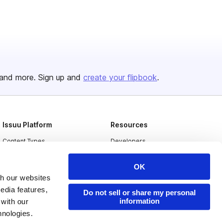
and more. Sign up and
create your flipbook
.
Issuu Platform
Resources
Content Types
Developers
Features
Publisher Directory
OK
Flipbook
Redeem Code
th our websites
edia features,
Industries
Do not sell or share my personal
information
 with our
hnologies.