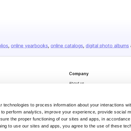
olios
online yearbooks
online catalogs
digital photo albums
Company
About us
Careers
Plans & Pricing
 technologies to process information about your interactions wi
 to perform analytics, improve your experience, provide social m
Press
nsure the proper functioning of our sites and apps, in accordance
Contact
uing to use our sites and apps, you agree to the use of these tec