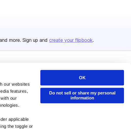
and more. Sign up and
create your flipbook
.
Issuu Platform
Resources
OK
Content Types
Developers
th our websites
Features
Publisher Directory
edia features,
Do not sell or share my personal
Flipbook
Redeem Code
information
 with our
hnologies.
Industries
nder applicable
ing the toggle or