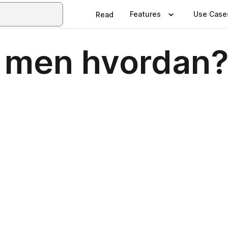
Features
Use Case
Read
- men hvordan