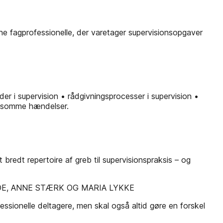
e fagprofessionelle, der varetager supervisionsopgaver
r i supervision • rådgivningsprocesser i supervision •
oldsomme hændelser.
 bredt repertoire af greb til supervisionspraksis – og
E, ANNE STÆRK OG MARIA LYKKE
ionelle deltagere, men skal også altid gøre en forskel