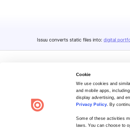
Issuu converts static files into:
digital portf
Cookie
We use cookies and similar
Bending Spoons US Inc.
and mobile apps, including
Create once,
share everywhere.
display advertising, and e
Privacy Policy
. By contin
Issuu turns PDFs and other files into interactive flipbooks and
engaging content for every channel.
Some of these activities ma
laws. You can choose to opt