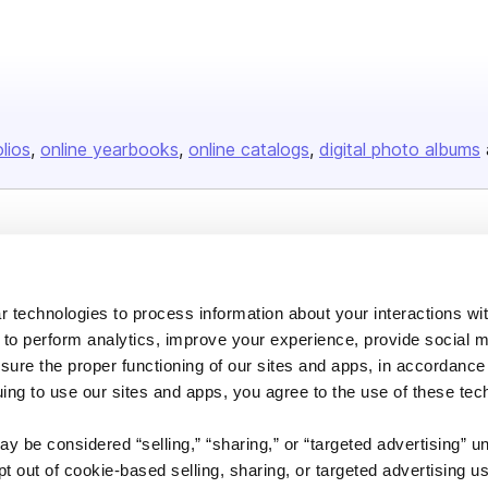
olios
online yearbooks
online catalogs
digital photo albums
Company
About us
 technologies to process information about your interactions wi
Careers
 to perform analytics, improve your experience, provide social m
Plans & Pricing
nsure the proper functioning of our sites and apps, in accordance
uing to use our sites and apps, you agree to the use of these tec
Press
Contact
y be considered “selling,” “sharing,” or “targeted advertising” u
 out of cookie-based selling, sharing, or targeted advertising us