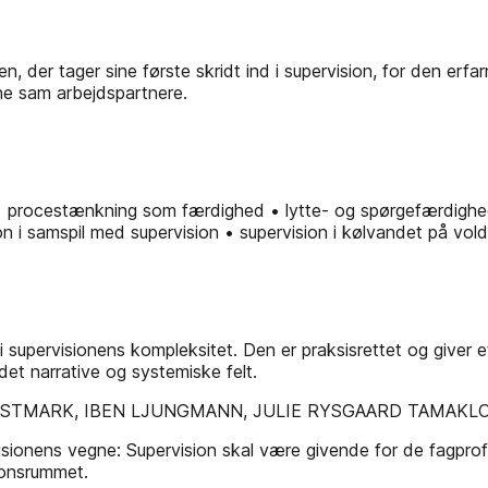
 tager sine første skridt ind i supervision, for den erfarn
ne sam­ arbejdspartnere.
 • procestænkning som færdighed • lytte- og spørgefærdighede
tion i samspil med supervision • supervision i kølvandet på v
 supervisionens kompleksitet. Den er praksisrettet og giver et
det narrative og systemiske felt.
ESTMARK, IBEN LJUNGMANN, JULIE RYSGAARD TAMAKLO
ens vegne: Supervision skal være givende for de fagprofess
sionsrummet.