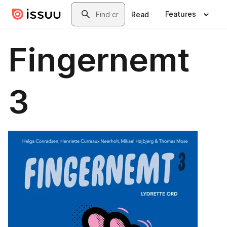
Skip to main content
Search
Features
Read
Fingernemt
3