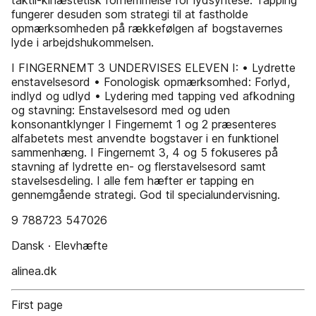
taktil-kinæstetisk fornemmelse for lydsyntese. Tapping
fungerer desuden som strategi til at fastholde
opmærksomheden på rækkefølgen af bogstavernes
lyde i arbejdshukommelsen.
I FINGERNEMT 3 UNDERVISES ELEVEN I: • Lydrette
enstavelsesord • Fonologisk opmærksomhed: Forlyd,
indlyd og udlyd • Lydering med tapping ved afkodning
og stavning: Enstavelsesord med og uden
konsonantklynger I Fingernemt 1 og 2 præsenteres
alfabetets mest anvendte bogstaver i en funktionel
sammenhæng. I Fingernemt 3, 4 og 5 fokuseres på
stavning af lydrette en- og flerstavelsesord samt
stavelsesdeling. I alle fem hæfter er tapping en
gennemgående strategi. God til specialundervisning.
9 788723 547026
Dansk · Elevhæfte
alinea.dk
First page