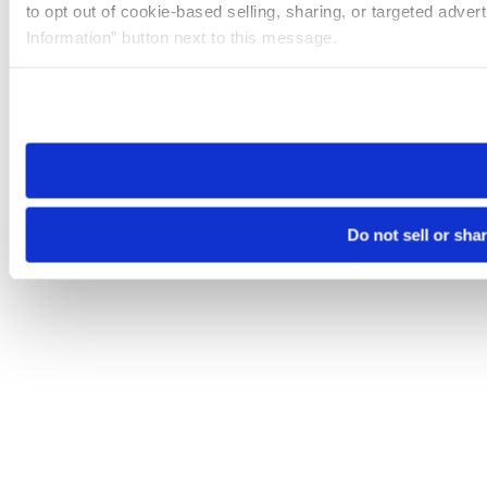
to opt out of cookie-based selling, sharing, or targeted adver
Information” button next to this message.
Please note that your opt-out preference is stored at the br
site you visit. If you access our sites from a different device
need to be set again.
Do not sell or sha