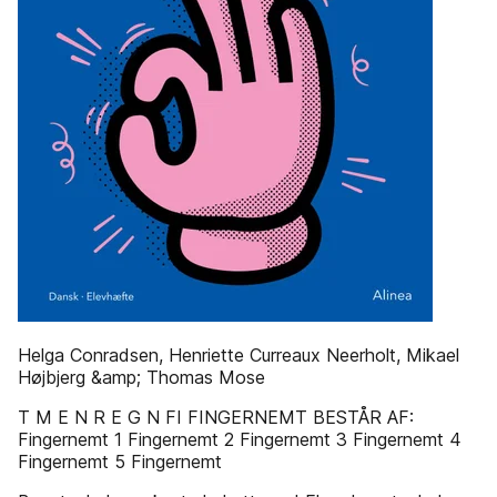
Helga Conradsen, Henriette Curreaux Neerholt, Mikael
Højbjerg &amp; Thomas Mose
T M E N R E G N FI FINGERNEMT BESTÅR AF:
Fingernemt 1 Fingernemt 2 Fingernemt 3 Fingernemt 4
Fingernemt 5 Fingernemt