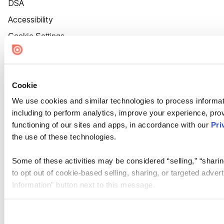
DSA
Accessibility
Cookie Settings
Cookie
We use cookies and similar technologies to process informat
including to perform analytics, improve your experience, prov
functioning of our sites and apps, in accordance with our
Pri
the use of these technologies.
Some of these activities may be considered “selling,” “sharin
to opt out of cookie-based selling, sharing, or targeted adver
Information” button next to this message.
Please note that your opt-out preference is stored at the br
site you visit. If you access our sites from a different device